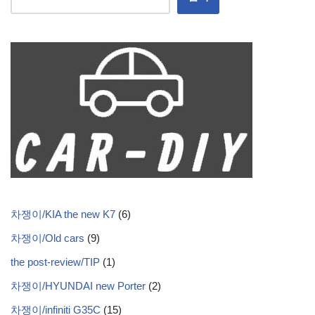
차쟁이/KIA the new K7
(6)
차쟁이/Old cars
(9)
the post-review/TIP
(1)
차쟁이/HYUNDAI new Porter
(2)
차쟁이/infiniti G35C
(15)