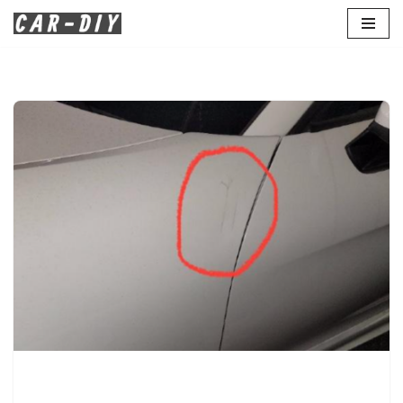
콘
텐
츠
로
건
너
뛰
기