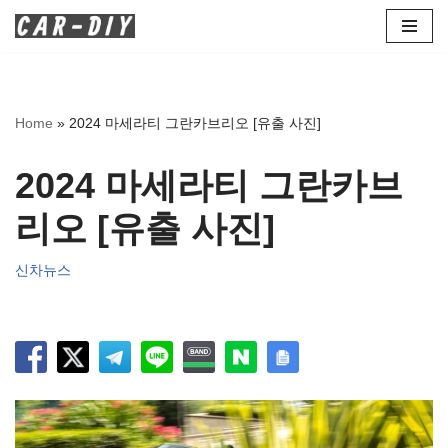
콘
텐
츠
Home
»
2024 마세라티 그란카브리오 [유출 사진]
로
건
2024 마세라티 그란카브
너
뛰
리오 [유출 사진]
기
신차뉴스