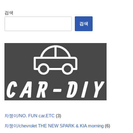
검색
검색
차쟁이/NO. FUN car.ETC
(3)
차쟁이/chevrolet THE NEW SPARK & KIA morning
(6)