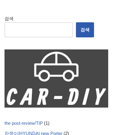
검색
검색
the post-review/TIP
(1)
차쟁이/HYUNDAI new Porter
(2)