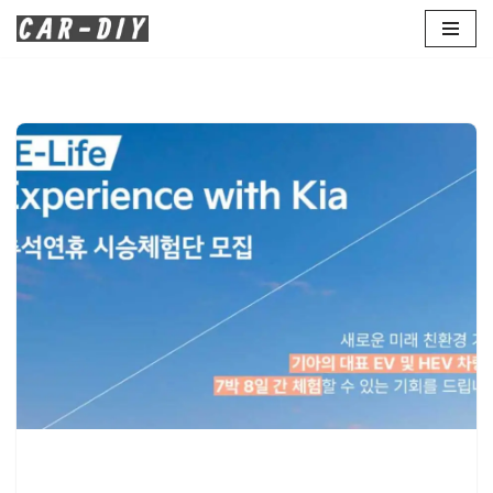
콘
텐
츠
로
건
너
뛰
기