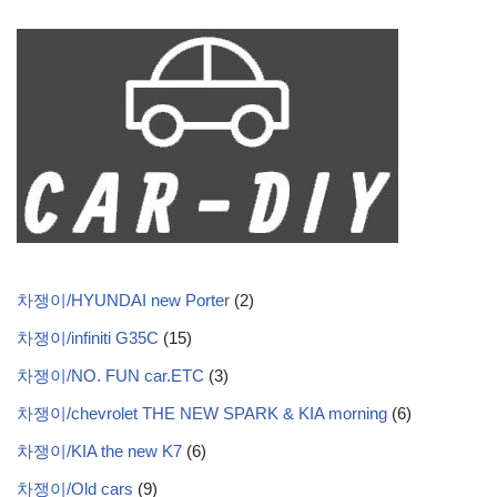
차쟁이/HYUNDAI new Porter
(2)
차쟁이/infiniti G35C
(15)
차쟁이/NO. FUN car.ETC
(3)
차쟁이/chevrolet THE NEW SPARK & KIA morning
(6)
차쟁이/KIA the new K7
(6)
차쟁이/Old cars
(9)