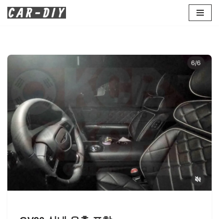
콘
텐
츠
로
건
너
뛰
기